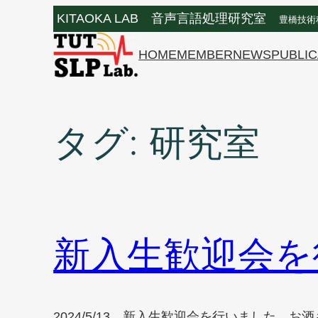
内
KITAOKA LAB 音声言語処理研究室
豊橋技術
容
を
HOME
MEMBER
NEWS
PUBLIC
ス
キ
ッ
タグ:
研究室
プ
新入生歓迎会を
2024/5/13、新入生歓迎会を行いました。