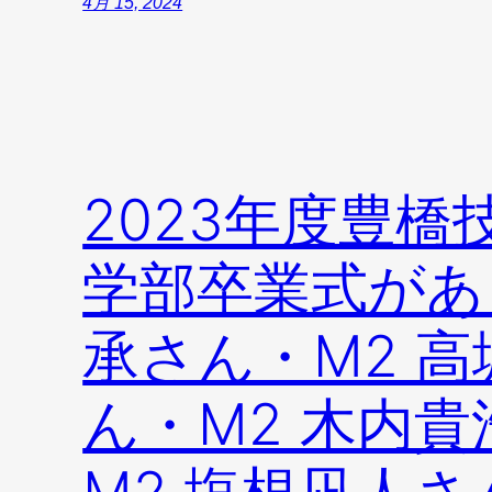
4月 15, 2024
2023年度豊
学部卒業式があ
承さん・M2 高
ん・M2 木内貴