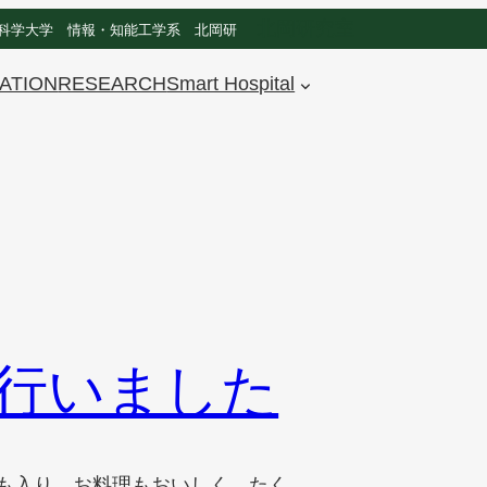
北岡研究室
科学大学 情報・知能工学系 北岡研
ATION
RESEARCH
Smart Hospital
行いました
お酒も入り、お料理もおいしく、たく