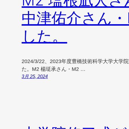
M2 塩根凪人さ
中津佑介さん・
した。
2024/3/22、2023年度豊橋技術科学大学
た。M2 楊珽承さん・M2 …
3月 25, 2024