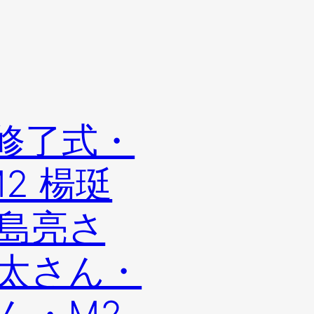
修了式・
2 楊珽
前島亮さ
颯太さん・