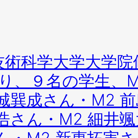
橋技術科学大学大学院
り、９名の学生、M
城巽成さん・M2 
浩さん・M2 細井