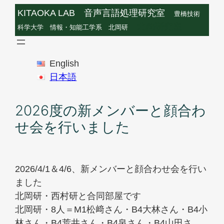
内
KITAOKA LAB 音声言語処理研究室
豊橋技術
容
北岡研究室
科学大学 情報・知能工学系 北岡研
を
ス
English
キ
日本語
ッ
プ
2026度の新メンバーと顔合わ
せ会を行いました
2026/4/1＆4/6、新メンバーと顔合わせ会を行い
ました
北岡研・西村研と合同部屋です
北岡研・8人＝M1松﨑さん・B4大林さん・B4小
林さん・B4荒井さん・B4泉さん・B4山田さ