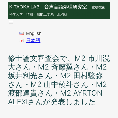
内
KITAOKA LAB 音声言語処理研究室
豊橋技術
容
北岡研究室
科学大学 情報・知能工学系 北岡研
を
ス
English
キ
日本語
ッ
プ
修士論文審査会で、M2 市川滉
大さん・M2 斉藤翼さん・M2
坂井利光さん・M2 田村駿弥
さん・M2 山中稜斗さん・M2
渡部達貴さん・M2 AYRTON
ALEXIさんが発表しました