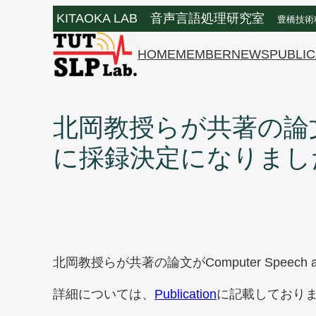
内
KITAOKA LAB 音声言語処理研究室
豊橋技術
容
を
HOME
MEMBER
NEWS
PUBLIC
ス
キ
ッ
北岡教授らが共著の論文がCom
プ
に採録決定になりまし
北岡教授らが共著の論文がComputer Speech
詳細については、
Publication
に記載しており