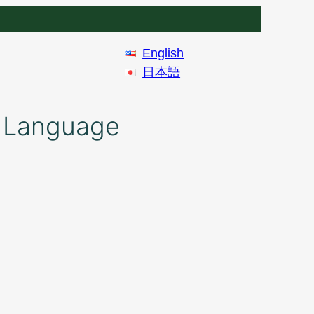
English
日本語
anguage