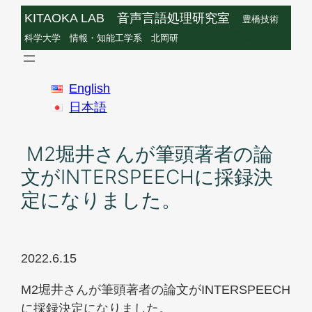
内
KITAOKA LAB 音声言語処理研究室
豊橋技術
容
北岡研究室
科学大学 情報・知能工学系 北岡研
を
ス
English
キ
日本語
ッ
プ
M2堀井さんが筆頭著者の論
文がINTERSPEECHに採録決
定になりました。
2022.6.15
M2堀井さんが筆頭著者の論文がINTERSPEECH
に採録決定になりました。